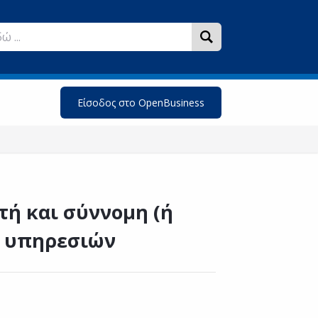
Είσοδος στο OpenBusiness
ή και σύννομη (ή
 υπηρεσιών