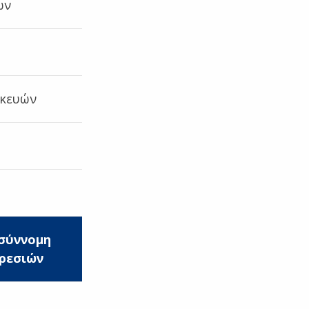
ων
σκευών
σύννομη
ρεσιών