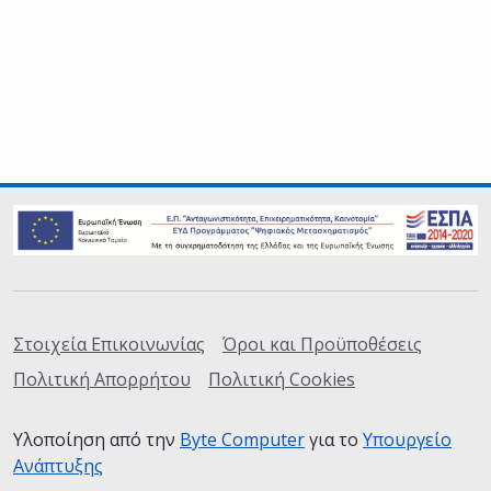
Σύνδεσμοι
Στοιχεία Επικοινωνίας
Όροι και Προϋποθέσεις
Πολιτική Απορρήτου
Πολιτική Cookies
Υλοποίηση από την
Byte Computer
(ανοίγει σε καινούρια
για το
Υπουργείο
Ανάπτυξης
(ανοίγει σε καινούρια καρτέλα)