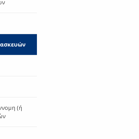
ων
τασκευών
ννομη (ή
ών