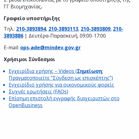
ΓΓ Βιομηχανίας
.
Γραφείο υποστήριξης
Τηλ.:
210-3893894
,
210-3893113
,
210-3893809
,
210-
3893886
| Δευτέρα-Παρασκευή, 09:00-17:00
E-mail:
ops-ade@mindev.gov.gr
Χρήσιμοι Σύνδεσμοι
Εγχειρίδια χρήσης – Videos (
Σημείωση
:
Πραγματοποιείτε “Σύνδεση ως επισκέπτης”)
Εγχειρίδιο χρήσης για οικονομικούς φορείς
Συχνές ερωτήσεις (FAQs)
Επίσημη επιστολή εγγραφής διαχειριστών στο
OpenBusiness