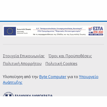
Σύνδεσμοι
Στοιχεία Επικοινωνίας
Όροι και Προϋποθέσεις
Πολιτική Απορρήτου
Πολιτική Cookies
Υλοποίηση από την
Byte Computer
(ανοίγει σε καινούρια
για το
Υπουργείο
Ανάπτυξης
(ανοίγει σε καινούρια καρτέλα)