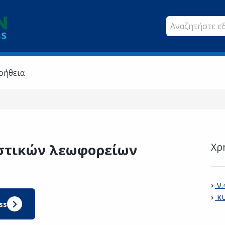
οήθεια
Χρ
στικών λεωφορείων
ν
κ
ss