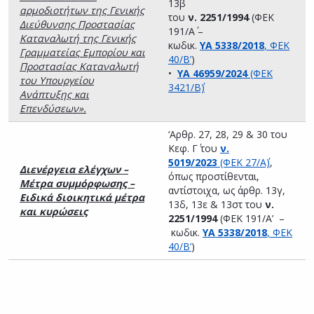
13β
αρμοδιοτήτων της Γενικής
του
ν. 2251/1994
(ΦΕΚ
Διεύθυνσης Προστασίας
191/Α΄ –
Καταναλωτή της Γενικής
κωδικ.
ΥΑ 5338/2018
, ΦΕΚ
Γραμματείας Εμπορίου και
40/Β’
)
Προστασίας Καταναλωτή
•
ΥΑ 46959/2024
(ΦΕΚ
του Υπουργείου
3421/Β΄)
Ανάπτυξης και
Επενδύσεων».
‘Αρθρ. 27, 28, 29 & 30 του
Κεφ. Γ΄ του
ν.
5019/2023
(ΦΕΚ 27/Α΄)
,
Διενέργεια ελέγχων –
όπως προστίθενται,
Μέτρα συμμόρφωσης –
αντίστοιχα, ως άρθρ. 13γ,
Ειδικά διοικητικά μέτρα
13δ, 13ε & 13στ του
ν.
και κυρώσεις
2251/1994
(ΦΕΚ 191/Α’ –
κωδικ.
ΥΑ 5338/2018
, ΦΕΚ
40/Β’
)