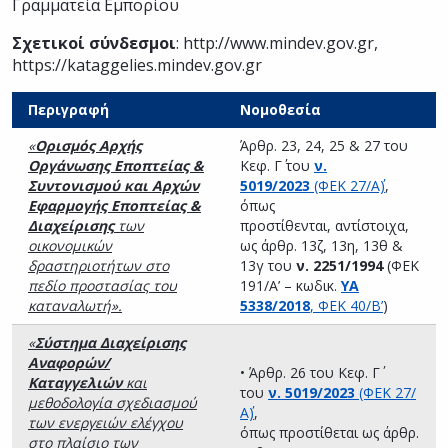
Γραμματεία Εμπορίου
Σχετικοί σύνδεσμοι
:
http://www.mindev.gov.gr
,
https://kataggelies.mindev.gov.gr
Περιγραφή
Νομοθεσία
«
Ορισμός Αρχής
Άρθρ. 23, 24, 25 & 27 του
Οργάνωσης Εποπτείας &
Κεφ. Γ΄ του
ν.
Συντονισμού και Αρχών
5019/2023
(ΦΕΚ 27/Α΄)
,
Εφαρμογής Εποπτείας &
όπως
Διαχείρισης
των
προστίθενται, αντίστοιχα,
οικονομικών
ως άρθρ. 13ζ, 13η, 13θ &
δραστηριοτήτων στο
13γ του
ν. 2251/1994
(ΦΕΚ
πεδίο προστασίας του
191/Α’ – κωδικ.
ΥΑ
καταναλωτή».
5338/2018
, ΦΕΚ 40/Β’
)
«
Σύστημα Διαχείρισης
Αναφορών/
• Άρθρ. 26 του Κεφ. Γ΄
Καταγγελιών
και
του
ν. 5019/2023
(ΦΕΚ 27/
μεθοδολογία σχεδιασμού
Α΄)
,
των ενεργειών ελέγχου
όπως προστίθεται ως άρθρ.
στο πλαίσιο των