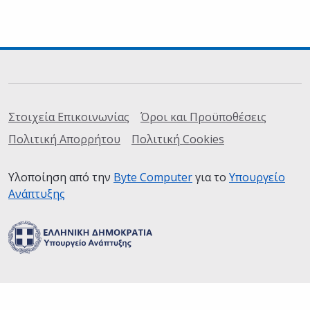
Σύνδεσμοι
Στοιχεία Επικοινωνίας
Όροι και Προϋποθέσεις
Πολιτική Απορρήτου
Πολιτική Cookies
Υλοποίηση από την
Byte Computer
(ανοίγει σε καινούρια
για το
Υπουργείο
Ανάπτυξης
(ανοίγει σε καινούρια καρτέλα)