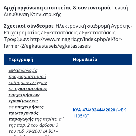
Αρχή οργάνωση εποπτείας & συντονισμού
: Γενική
Διεύθυνση Κτηνιατρικής
Σχετικοί σύνδεσμοι
: Ηλεκτρονική διαδρομή Αγρότης-
Επιχειρηματίας / Εγκαταστάσεις / Εγκαταστάσεις
Τροφίμων:
http://www.minagric.gr/index.php/el/for-
farmer-2/egkatastaseis/egkatastaseis
Περιγραφή
Νομοθεσία
«Μεθοδολογία
προγραμματισμού
επίσημων ελέγχων
σε
εγκαταστάσεις
επιχειρήσεων
τροφίμων
και
σε
επιχειρήσεις
ΚΥΑ 474/92444/2020
(ΦΕΚ
πρωτογενούς
1195/Β΄)
παραγωγής
της περίπτ. α΄
της παρ. 2 του άρθρου 3
του π.δ. 79/2007 (Α΄ 95) –