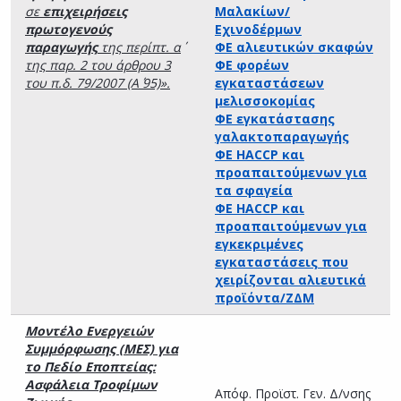
σε
επιχειρήσεις
Μαλακίων/
πρωτογενούς
Εχινοδέρμων
παραγωγής
της περίπτ. α΄
ΦΕ αλιευτικών σκαφών
της παρ. 2 του άρθρου 3
ΦΕ φορέων
του π.δ. 79/2007 (Α΄ 95)».
εγκαταστάσεων
μελισσοκομίας
ΦΕ εγκατάστασης
γαλακτοπαραγωγής
ΦΕ HACCP και
προαπαιτούμενων για
τα σφαγεία
ΦΕ HACCP και
προαπαιτούμενων για
εγκεκριμένες
εγκαταστάσεις που
χειρίζονται αλιευτικά
προϊόντα/ΖΔΜ
Μοντέλο Ενεργειών
Συμμόρφωσης (ΜΕΣ) για
το Πεδίο Εποπτείας:
Ασφάλεια Τροφίμων
Απόφ. Προϊστ. Γεν. Δ/νσης