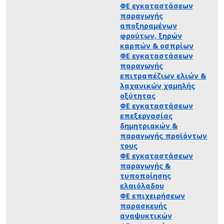
ΦΕ εγκαταστάσεων
παραγωγής
αποξηραμένων
φρούτων, ξηρών
καρπών & οσπρίων
ΦΕ εγκαταστάσεων
παραγωγής
επιτραπέζιων ελιών &
λαχανικών χαμηλής
οξύτητας
ΦΕ εγκαταστάσεων
επεξεργασίας
δημητριακών &
παραγωγής προϊόντων
τους
ΦΕ εγκαταστάσεων
παραγωγής &
τυποποίησης
ελαιόλαδου
ΦΕ επιχειρήσεων
παρασκευής
αναψυκτικών