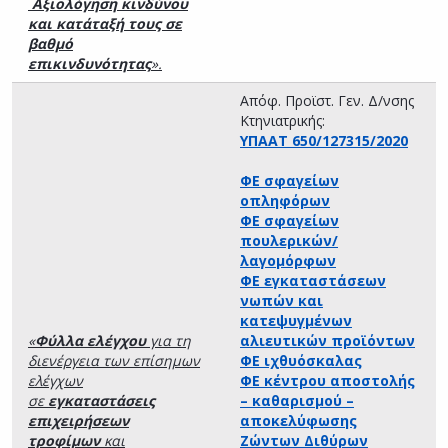
Αξιολόγηση κινδύνου
και κατάταξή τους σε
βαθμό
επικινδυνότητας
».
Απόφ. Προϊστ. Γεν. Δ/νσης
Κτηνιατρικής:
ΥΠΑΑΤ 650/127315/2020
ΦΕ σφαγείων
οπληφόρων
ΦΕ σφαγείων
πουλερικών/
λαγομόρφων
ΦΕ εγκαταστάσεων
νωπών και
κατεψυγμένων
«
Φύλλα ελέγχου
για τη
αλιευτικών προϊόντων
διενέργεια των επίσημων
ΦΕ ιχθυόσκαλας
ελέγχων
ΦΕ κέντρου αποστολής
σε
εγκαταστάσεις
– καθαρισμού –
επιχειρήσεων
αποκελύφωσης
τροφίμων
και
Ζώντων Διθύρων