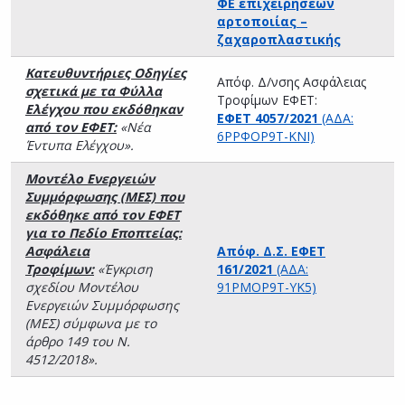
ΦΕ επιχειρήσεων
αρτοποιίας –
ζαχαροπλαστικής
Κατευθυντήριες Οδηγίες
Απόφ. Δ/νσης Ασφάλειας
σχετικά με τα Φύλλα
Τροφίμων ΕΦΕΤ:
Ελέγχου που εκδόθηκαν
ΕΦΕΤ 4057/2021
(ΑΔΑ:
από τον ΕΦΕΤ:
«Νέα
6ΡΡΦΟΡ9Τ-ΚΝΙ)
Έντυπα Ελέγχου».
Μοντέλο Ενεργειών
Συμμόρφωσης (ΜΕΣ) που
εκδόθηκε από τον ΕΦΕΤ
για το Πεδίο Εποπτείας:
Ασφάλεια
Απόφ. Δ.Σ. ΕΦΕΤ
Τροφίμων:
«Έγκριση
161/2021
(ΑΔΑ:
σχεδίου Μοντέλου
91ΡΜΟΡ9Τ-ΥΚ5)
Ενεργειών Συμμόρφωσης
(ΜΕΣ) σύμφωνα με το
άρθρο 149 του Ν.
4512/2018».