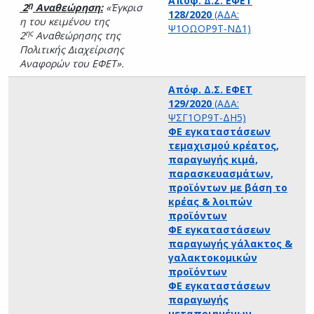
Απόφ.
Δ.Σ. ΕΦΕΤ
η
2
Αναθεώρηση:
«Έγκρισ
128/2020
(ΑΔΑ:
η του κειμένου της
Ψ1ΟΩΟΡ9Τ-ΝΔ1)
ης
2
Αναθεώρησης της
Πολιτικής Διαχείρισης
Αναφορών του ΕΦΕΤ».
Απόφ.
Δ.Σ. ΕΦΕΤ
129/2020
(ΑΔΑ:
ΨΣΓ1ΟΡ9Τ-ΔΗ5)
ΦΕ εγκαταστάσεων
τεμαχισμού κρέατος,
παραγωγής κιμά,
παρασκευασμάτων,
προϊόντων με βάση το
κρέας & λοιπών
προϊόντων
ΦΕ εγκαταστάσεων
παραγωγής γάλακτος &
γαλακτοκομικών
προϊόντων
ΦΕ εγκαταστάσεων
παραγωγής
μεταποιημένων