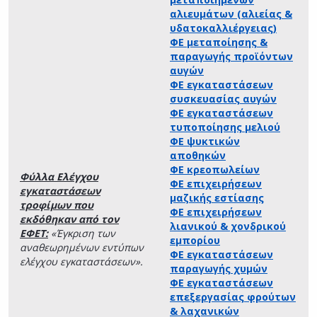
αλιευμάτων (αλιείας &
υδατοκαλλιέργειας)
ΦΕ μεταποίησης &
παραγωγής προϊόντων
αυγών
ΦΕ εγκαταστάσεων
συσκευασίας αυγών
ΦΕ εγκαταστάσεων
τυποποίησης μελιού
ΦΕ ψυκτικών
αποθηκών
ΦΕ κρεοπωλείων
Φύλλα Ελέγχου
ΦΕ επιχειρήσεων
εγκαταστάσεων
μαζικής εστίασης
τροφίμων που
ΦΕ επιχειρήσεων
εκδόθηκαν από τον
λιανικού & χονδρικού
ΕΦΕΤ:
«Έγκριση των
εμπορίου
αναθεωρημένων εντύπων
ΦΕ εγκαταστάσεων
ελέγχου εγκαταστάσεων».
παραγωγής χυμών
ΦΕ εγκαταστάσεων
επεξεργασίας φρούτων
& λαχανικών