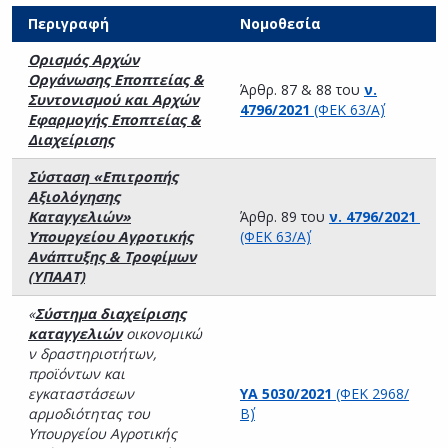
Περιγραφή
Νομοθεσία
Ορισμός Αρχών
Οργάνωσης Εποπτείας &
Άρθρ. 87 & 88 του
ν.
Συντονισμού και Αρχών
4796/2021
(ΦΕΚ 63/Α΄)
Εφαρμογής Εποπτείας &
Διαχείρισης
Σύσταση «Επιτροπής
Αξιολόγησης
Καταγγελιών»
Άρθρ. 89 του
ν. 4796/2021
Υπουργείου Αγροτικής
(ΦΕΚ 63/Α΄)
Ανάπτυξης & Τροφίμων
(ΥΠΑΑΤ)
«
Σύστημα διαχείρισης
καταγγελιών
οικονομικώ
ν δραστηριοτήτων,
προϊόντων και
εγκαταστάσεων
ΥΑ 5030/2021
(ΦΕΚ 2968/
αρμοδιότητας του
Β΄)
Υπουργείου Αγροτικής