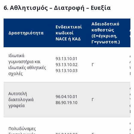
6. Αθλητισμός – Διατροφή – Ευεξία
Αδειοδοτικό
Ενδεικτικοί
καθεστώς
Α
Δραστηριότητα
κωδικοί
(Ε=έγκριση,
α
NACE ή ΚΑΔ
Γ=γνωστοπ.)
Ιδιωτικά
Δ
93.13.10.01
γυμναστήρια και
Α
93.13.10.02
Γ
ιδιωτικές αθλητικές
τη
93.13.10.03
σχολές
Πε
Δ
Αυτοτελή
Δ
96.04.10.01
διαιτολογικά
Γ
Υγ
86.90.19.10
γραφεία
οι
Πε
Δ
Πολυδύναμες
Δ