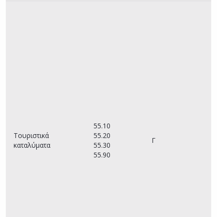
–
Π
Υ
(
τ
κ
ε
(
α
α
3
55.10
–
Τουριστικά
55.20
Υ
Γ
καταλύματα
55.30
Π
55.90
Α
Τ
(
τ
Υ
Τ