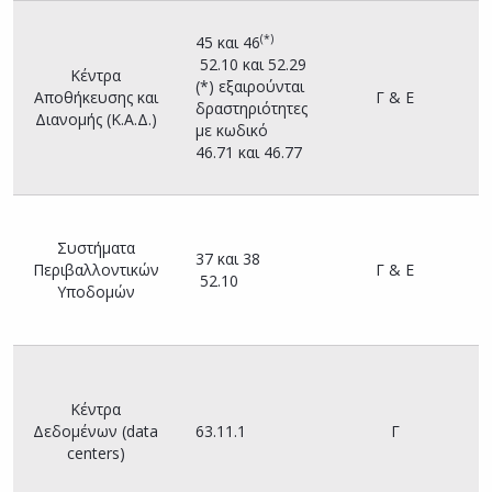
(*)
45 και 46
Δ
52.10 και 52.29
Κέντρα
Α
(*) εξαιρούνται
Αποθήκευσης και
Γ & Ε
ο
δραστηριότητες
Διανομής (Κ.Α.Δ.)
Π
με κωδικό
Ε
46.71 και 46.77
Υ
Συστήματα
Π
37 και 38
Περιβαλλοντικών
Γ & Ε
τ
52.10
Υποδομών
Π
Ε
Δ
Α
Κέντρα
ο
Δεδομένων (data
63.11.1
Γ
Π
centers)
τ
Π