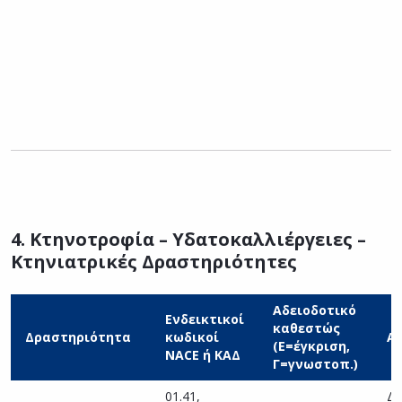
(
β
Π
Υ
Τ
ό
υ
π
4. Κτηνοτροφία – Υδατοκαλλιέργειες –
Κτηνιατρικές Δραστηριότητες
Αδειοδοτικό
Ενδεικτικοί
καθεστώς
Δραστηριότητα
κωδικοί
Α
(Ε=έγκριση,
NACE ή ΚΑΔ
Γ=γνωστοπ.)
01.41,
Δι