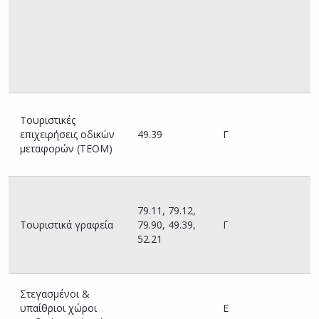
τ
κ
τ
(
κ
κ
Ο
Τουριστικές
Π
επιχειρήσεις οδικών
49.39
Γ
Υ
μεταφορών (ΤΕΟΜ)
(
Ο
79.11, 79.12,
Π
Τουριστικά γραφεία
79.90, 49.39,
Γ
Υ
52.21
(
Δ
Στεγασμένοι &
Α
υπαίθριοι χώροι
Ε
ο