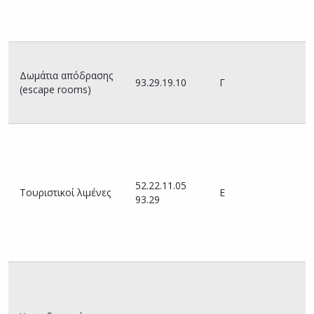
χ
τ
λ
Δωμάτια απόδρασης
93.29.19.10
Γ
(escape rooms)
52.22.11.05
Υ
Τουριστικοί λιμένες
Ε
93.29