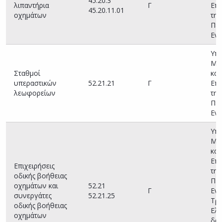
45.20.3
λιπαντήρια
Γ
Επι
45.20.11.01
οχημάτων
της
Περ
Ενό
Υπη
Με
Σταθμοί
και
υπεραστικών
52.21.21
Γ
Επι
λεωφορείων
της
Περ
Ενό
Υπη
Με
και
Επι
Επιχειρήσεις
της
οδικής βοήθειας
Περ
οχημάτων και
52.21
Γ
Ενό
συνεργάτες
52.21.25
Τρά
οδικής βοήθειας
Ελλ
οχημάτων
δρα