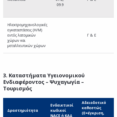
09.9
Ηλεκτρομηχανολογικές
εγκαταστάσεις (Η/Μ)
εντός λατομικών
Γ & Ε
χώρων και
μεταλλευτικών χώρων
3. Καταστήματα Υγειονομικού
Ενδιαφέροντος – Ψυχαγωγία –
Τουρισμός
Αδειοδοτικό
Ενδεικτικοί
καθεστώς
Δραστηριότητα
κωδικοί
(Ε=έγκριση,
NACE ή ΚΑΔ