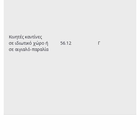
Κινητές καντίνες
σε ιδιωτικό χώρο ή
56.12
Γ
σε αιγιαλό-παραλία
α
Υ
Π
Α