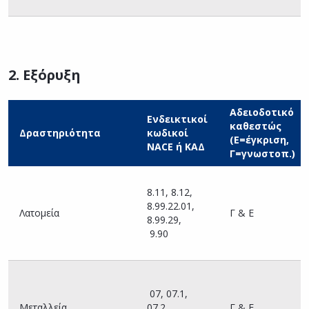
Ε
2. Εξόρυξη
Αδειοδοτικό
Ενδεικτικοί
καθεστώς
Δραστηριότητα
κωδικοί
(Ε=έγκριση,
NACE ή ΚΑΔ
Γ=γνωστοπ.)
8.11, 8.12,
8.99.22.01,
Λατομεία
Γ & Ε
8.99.29,
9.90
07, 07.1,
Μεταλλεία
07.2,
Γ & Ε