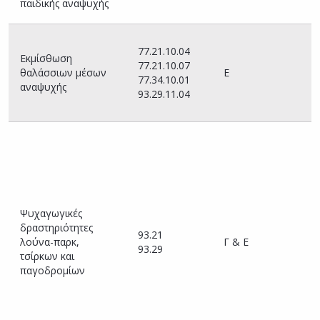
παιδικής αναψυχής
Π
77.21.10.04
Εκμίσθωση
77.21.10.07
Ο
θαλάσσιων μέσων
Ε
77.34.10.01
αναψυχής
93.29.11.04
–
–
Υ
Π
Α
Τ
Ψυχαγωγικές
δραστηριότητες
93.21
(
λούνα-παρκ,
Γ & Ε
93.29
τ
τσίρκων και
Υ
παγοδρομίων
Τ
ε
σ