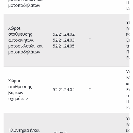
Περ
μοτοποδηλάτων
Ενό
Υπη
Χώροι
Με
στάθμευσης
52.21.24.02
και
αυτοκινήτων,
52.21.24.03
Γ
Επι
μοτοσικλετών και
52.21.24.05
της
μοτοποδηλάτων
Περ
Ενό
Υπη
Με
Χώροι
και
στάθμευσης
52.21.24.04
Γ
Επι
βαρέων
της
οχημάτων
Περ
Ενό
Υπη
Με
Πλυντήρια ή/και
και