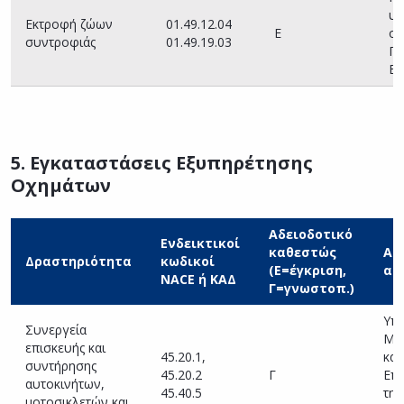
υπ
Εκτροφή ζώων
01.49.12.04
Ε
οι
συντροφιάς
01.49.19.03
Πε
Εν
5. Εγκαταστάσεις Εξυπηρέτησης
Οχημάτων
Αδειοδοτικό
Ενδεικτικοί
καθεστώς
Αρ
Δραστηριότητα
κωδικοί
(Ε=έγκριση,
αρ
NACE ή ΚΑΔ
Γ=γνωστοπ.)
Υπη
Συνεργεία
Με
επισκευής και
45.20.1,
και
συντήρησης
45.20.2
Γ
Επι
αυτοκινήτων,
45.40.5
της
μοτοσικλετών και