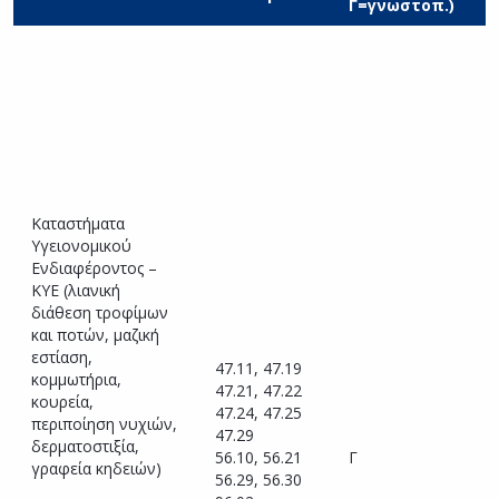
Γ=γνωστοπ.)
–
–
Π
Υ
(
Κ
Καταστήματα
τ
Υγειονομικού
κ
Ενδιαφέροντος –
ε
ΚΥΕ (λιανική
(
διάθεση τροφίμων
α
και ποτών, μαζική
α
εστίαση,
3
47.11, 47.19
κομμωτήρια,
–
47.21, 47.22
κουρεία,
Υ
47.24, 47.25
περιποίηση νυχιών,
Π
47.29
δερματοστιξία,
Α
56.10, 56.21
Γ
γραφεία κηδειών)
Τ
56.29, 56.30