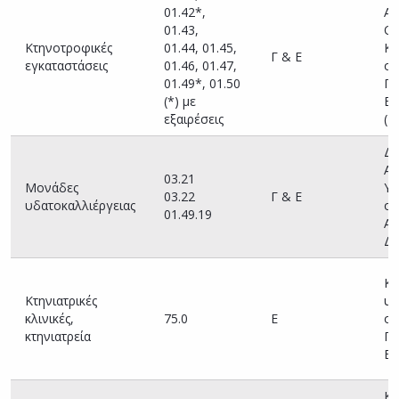
01.42*,
Αγ
01.43,
Οι
Κτηνοτροφικές
01.44, 01.45,
Κτ
Γ & Ε
εγκαταστάσεις
01.46, 01.47,
οι
01.49*, 01.50
Πε
(*) με
Εν
εξαιρέσεις
(Δ
Δι
Αγ
03.21
Μονάδες
Υπ
03.22
Γ & Ε
υδατοκαλλιέργειας
οι
01.49.19
Απ
Δι
Κτ
Κτηνιατρικές
υπ
κλινικές,
75.0
Ε
οι
κτηνιατρεία
Πε
Εν
Κτ