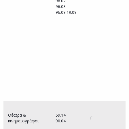
96.02
(
96.03
τ
96.09.19.09
Υ
Τ
τ
τ
κ
τ
κ
κ
κ
κ
ε
ε
ε
τ
Θέατρα &
59.14
Γ
Ο
κινηματογράφοι
90.04