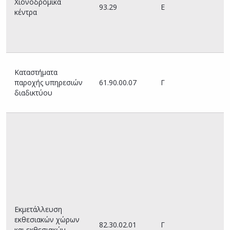
Χιονοδρομικά
Υ
93.29
Ε
κέντρα
Καταστήματα
παροχής υπηρεσιών
61.90.00.07
Γ
διαδικτύου
Εκμετάλλευση
εκθεσιακών χώρων
82.30.02.01
Γ
και εκθεσιακών