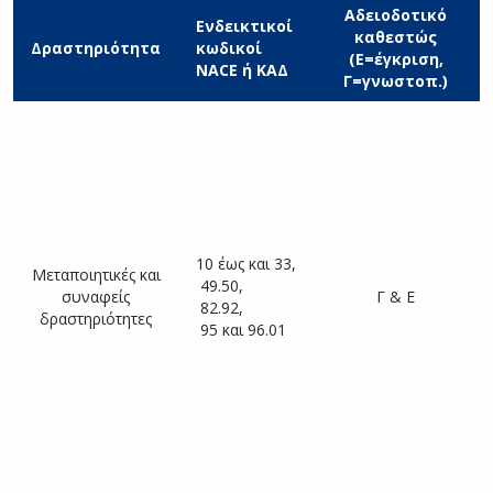
Αδειοδοτικό
Ενδεικτικοί
καθεστώς
Δραστηριότητα
κωδικοί
Α
(Ε=έγκριση,
NACE ή ΚΑΔ
Γ=γνωστοπ.)
–
Α
ο
Π
Ε
–
Α
10 έως και 33,
Μεταποιητικές και
Ε
49.50,
συναφείς
Γ & Ε
κ
82.92,
δραστηριότητες
Ε
95 και 96.01
Π
Υ
Α
Ε
–
Ε
Π