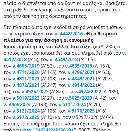
πλαίσιο διαπνέεται από οριζόντιες αρχές και βασίζεται
στη μέθοδο ανάλυσης κινδύνου ο οποίος προκύπτει
από την άσκηση της δραστηριότητας.
Στο πλαίσιο αυτό έχει εκδοθεί σειρά νομοθετημάτων,
με κεντρικό άξονα τον
ν. 4442/2016
«Νέο θεσμικό
πλαίσιο για την άσκηση οικονομικής
δραστηριότητας και άλλες διατάξεις»
(Α’ 230), ο
οποίος έχει τροποποιηθεί και συμπληρωθεί από τον
ν.
4512/2018
(Α’ 5), τον
ν. 4549/2018
(Α’ 105),
τον
ν.4605/2019
(Α’ 52), τον
ν.4635/2019
(Α’ 167),
τον
ν.4711/2020
(Α’ 145), τον
ν.4796/2021
(Α’ 63),
τον
ν.4811/2021
(Α’ 108), τον
ν.4849/2021
(Α’ 207),
τον
ν.4872/2021
(Α’ 247), τον
ν.4914/2022
(Α’
61), τον
ν.4926/2022
(Α’ 82), τον
ν.4974/2022
(Α’ 185),
τον
ν.5019/2023
(Α’ 27), τον
ν.5025/2023
(Α’ 42), τον
ν.5069/2023
(Α’ 193), τον
ν.5111/2024
(Α’ 76),
τον
ν.5121/2024
(Α’ 106), τον
ν.5170/2025
(Α’ 6),
τον
ν.5172/2025
(Α’ 10) και τον
ν.5297/2026
(Α’ 64).
Επίσης το παράρτημα Ι του νόμου έχει συμπληρωθεί
από την
κυα 134634/249/2019
(Β’ 5087). Τέλος οι