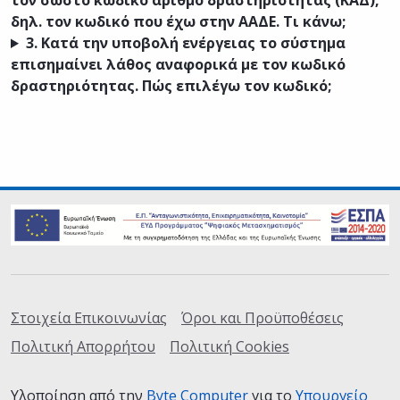
τον σωστό κωδικό αριθμό δραστηριότητας (ΚΑΔ),
δηλ. τον κωδικό που έχω στην ΑΑΔΕ. Τι κάνω;
3.
Κατά την υποβολή ενέργειας το σύστημα
επισημαίνει λάθος αναφορικά με τον κωδικό
δραστηριότητας. Πώς επιλέγω τον κωδικό;
Σύνδεσμοι
Στοιχεία Επικοινωνίας
Όροι και Προϋποθέσεις
Πολιτική Απορρήτου
Πολιτική Cookies
Υλοποίηση από την
Byte Computer
(ανοίγει σε καινούρια
για το
Υπουργείο