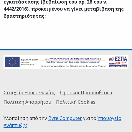
εγκατάστασης (βεβαίωση του αρ. 28 του ν.
4442/2016), προκειμένου να γίνει μεταβίβαση της
δραστηριότητας;
Σύνδεσμοι
Στοιχεία Επικοινωνίας
Όροι και Προϋποθέσεις
Πολιτική Απορρήτου
Πολιτική Cookies
Υλοποίηση από την
Byte Computer
(ανοίγει σε καινούρια
για το
Υπουργείο
Ανάπτυξης
(ανοίγει σε καινούρια καρτέλα)