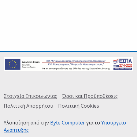
Σύνδεσμοι
Στοιχεία Επικοινωνίας
Όροι και Προϋποθέσεις
Πολιτική Απορρήτου
Πολιτική Cookies
Υλοποίηση από την
Byte Computer
(ανοίγει σε καινούρια
για το
Υπουργείο
Ανάπτυξης
(ανοίγει σε καινούρια καρτέλα)