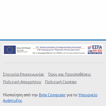
Σύνδεσμοι
Στοιχεία Επικοινωνίας
Όροι και Προϋποθέσεις
Πολιτική Απορρήτου
Πολιτική Cookies
Υλοποίηση από την
Byte Computer
(ανοίγει σε καινούρια
για το
Υπουργείο
Ανάπτυξης
(ανοίγει σε καινούρια καρτέλα)