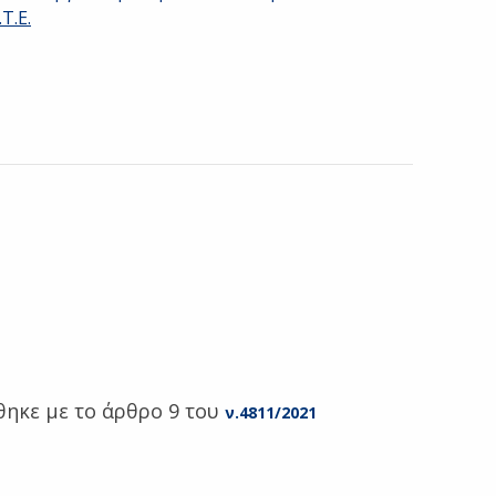
Τ.Ε.
έθηκε με το άρθρο 9 του
ν.4811/2021