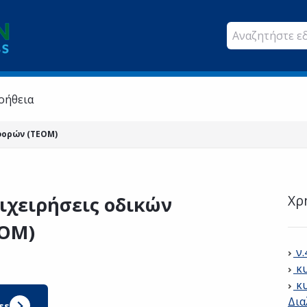
οήθεια
φορών (ΤΕΟΜ)
Χρ
ιχειρήσεις οδικών
ΕΟΜ)
ν
κ
κυ
Δια
ss