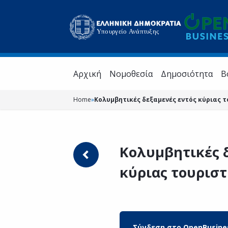
Aρχική
Νομοθεσία
Δημοσιότητα
Β
Home
»
Κολυμβητικές δεξαμενές εντός κύριας 
Κολυμβητικές δ
κύριας τουριστ
Σύνδεση στο OpenBusine