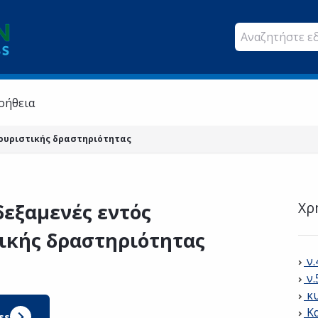
οήθεια
τουριστικής δραστηριότητας
Χρ
εξαμενές εντός
ικής δραστηριότητας
ν
ν
κ
Κ
ss