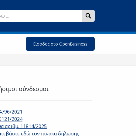
Είσοδος στο OpenBusiness
ήσιμοι σύνδεσμοι
.4796/2021
.5121/2024
υα αριθμ. 11814/2025
ατεβάστε εδώ τον πίνακα δήλωσης