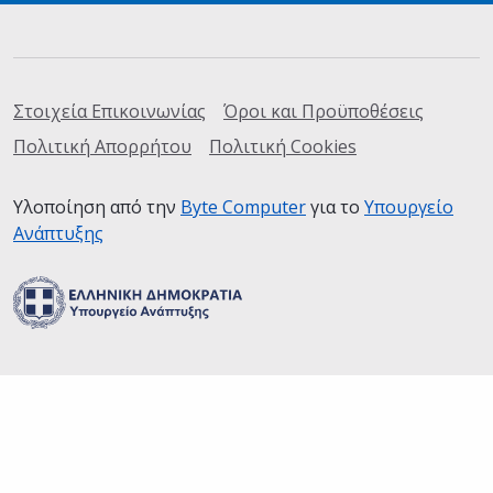
Σύνδεσμοι
Στοιχεία Επικοινωνίας
Όροι και Προϋποθέσεις
Πολιτική Απορρήτου
Πολιτική Cookies
Υλοποίηση από την
Byte Computer
(ανοίγει σε καινούρια
για το
Υπουργείο
Ανάπτυξης
(ανοίγει σε καινούρια καρτέλα)